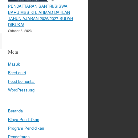
PENDAFTARAN SANTRI/SISWA
BARU MBS KH. AHMAD DAHLAN
TAHUN AJARAN 2026/2027 SUDAH
DIBUKA!
Oktober 3, 2023
Meta
Masuk
Feed entri
Feed komentar
WordPress.org
Beranda
Biaya Pendidikan
Program Pendidikan
Pendaftaran