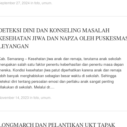
September 27, 2024
in
foto
,
umum
.
DETEKSI DINI DAN KONSELING MASALAH
KESEHATAN JIWA DAN NAPZA OLEH PUSKESMA
LEYANGAN
Kab. Semarang – Kesehatan jiwa anak dan remaja, terutama anak sekolah
merupakan salah satu faktor penentu keberhasilan dan penentu masa depan
mereka. Kondisi kesehatan jiwa patut diperhatikan karena anak dan remaja
lebih banyak menghabiskan sebagian besar waktu di sekolah. Sehingga
eteksi dini tentang persoalan emosi dan perilaku anak sangat penting
ilakukan di sekolah. Melalui dr.…
November 14, 2023
in
foto
,
umum
.
LONGMARCH DAN PELANTIKAN UKT TAPAK