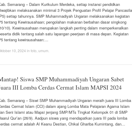
Kab. Semarang – Dalam Kurikulum Merdeka, setiap instansi pendidkan
diwajibkan melaksanakan minimal 3 Projek Penguatan Profil Pelajar Pancasila
(P5) setiap tahunnya. SMP Muhammadiyah Ungaran melaksanakan kegiatan
P5 tentang Kewirausahaan; pengolahan makanan berbahan dasar singkong
(10/10). Kewirausahaan merupakan langkah penting dalam memperkenalkan
eserta didik tentang salah satu lapangan peerjaan di masa depan. Kegiatan
P5 tentang kewirausahaan:…
ktober 10, 2024
in
foto
,
umum
.
Mantap! Siswa SMP Muhammadiyah Ungaran Sabet
Juara III Lomba Cerdas Cermat Islam MAPSI 2024
Kab. Semarang – Siswi SMP Muhammadiyah Ungaran meraih juara III Lomba
Cerdas Cermat Islam (CCI) dalam ajang Lomba Mata Pelajaran Agama Islam
dan Seni Islami atau Mapsi jenjang SMP/MTs Tingkat Kelompok 01 di SMP
Daarul Qur’an (26/9). Aadpun siswa yang mendapatkan juara III pada lomba
cerdas cermat adalah Al Keanu Destian, Chikal Ghariba Kumintang, dan…