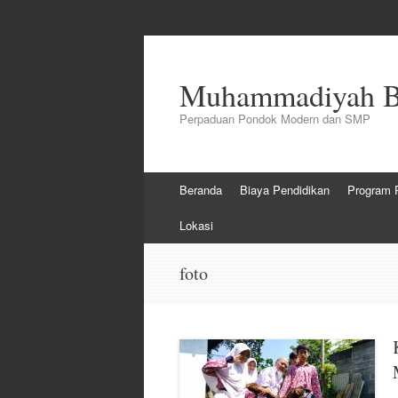
Muhammadiyah Bo
Perpaduan Pondok Modern dan SMP
Skip
Beranda
Biaya Pendidikan
Program 
to
content
Lokasi
foto