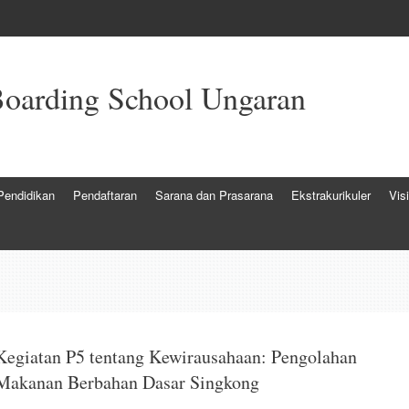
arding School Ungaran
Pendidikan
Pendaftaran
Sarana dan Prasarana
Ekstrakurikuler
Vis
Kegiatan P5 tentang Kewirausahaan: Pengolahan
Makanan Berbahan Dasar Singkong