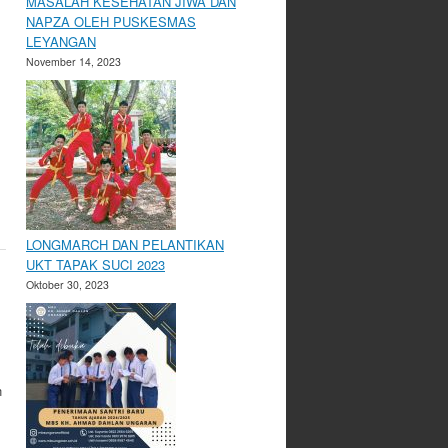
MASALAH KESEHATAN JIWA DAN
NAPZA OLEH PUSKESMAS
LEYANGAN
November 14, 2023
LONGMARCH DAN PELANTIKAN
UKT TAPAK SUCI 2023
Oktober 30, 2023
n