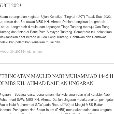
SUCI 2023
Dalam serangkaian kegiatan Ujian Kenaikan Tingkat (UKT) Tapak Suci 2023,
Santriwan dan Santriwati MBS KH. Ahmad Dahlan mengikuti Longmarch
(29/10). Longmarch dimulai dari Lapangan Tlogo Tuntang menuju Goa Rong
untang dan finish di Panti Putri Aisyiyah Tuntang. Sementara itu, pelantikan
dilaksanakan saat berada di Goa Rong Tuntang. Santriwan dan Santriwati
melakukan pelantikan kenaikan mulai dari…
ktober 30, 2023
in
foto
,
umum
.
PERINGATAN MAULID NABI MUHAMMAD 1445 H
DI MBS KH. AHMAD DAHLAN UNGARAN
Ungaran – Sebagai dasar penanaman nilai keislaman dan nilai karakter Nabi
Muhammad SAW, MBS KH. Ahmad Dahlan Ungaran melaksanakan peringata
Maulid Nabi Muhammad SAW pada Rabu (27/09) di Masjid MBS Baitur
Rahman. Peringatan Hari Besar Islam (PHBI) merupakan salah satu program