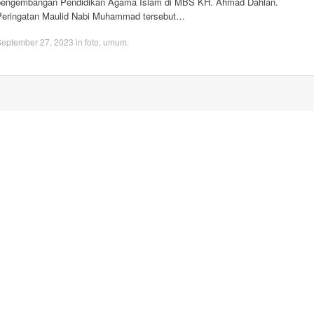
pengembangan Pendidikan Agama Islam di MBS KH. Ahmad Dahlan.
Peringatan Maulid Nabi Muhammad tersebut…
September 27, 2023
in
foto
,
umum
.