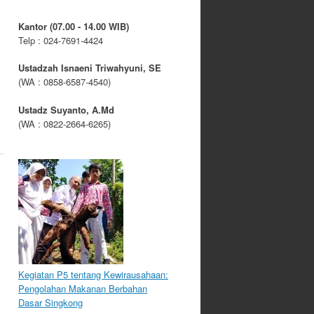
Kantor (07.00 - 14.00 WIB)
Telp : 024-7691-4424
Ustadzah Isnaeni Triwahyuni, SE
(WA : 0858-6587-4540)
Ustadz Suyanto, A.Md
(WA : 0822-2664-6265)
Kegiatan P5 tentang Kewirausahaan:
Pengolahan Makanan Berbahan
Dasar Singkong